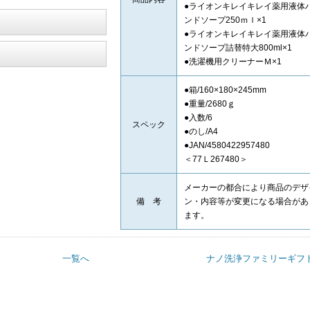
●ライオンキレイキレイ薬用液体
ンドソープ250ｍｌ×1
●ライオンキレイキレイ薬用液体
ンドソープ詰替特大800ml×1
●洗濯機用クリーナーＭ×1
●箱/160×180×245mm
●重量/2680ｇ
●入数/6
スペック
●のし/A4
●JAN/4580422957480
＜77Ｌ267480＞
メーカーの都合により商品のデザ
備 考
ン・内容等が変更になる場合があ
ます。
一覧へ
ナノ洗浄ファミリーギフト