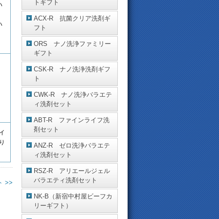
トギフト
ハ
ACX-R 抗菌クリア洗剤ギ
ハ
フト
ORS ナノ洗浄ファミリー
ギフト
CSK-R ナノ洗浄洗剤ギフ
ト
CWK-R ナノ洗浄バラエテ
ィ洗剤セット
ABT-R ファインライフ洗
剤セット
イ
り
ANZ-R ゼロ洗浄バラエテ
ィ洗剤セット
RSZ-R アリエールジェル
バラエティ洗剤セット
 >>
NK-B（新宿中村屋ビーフカ
リーギフト）