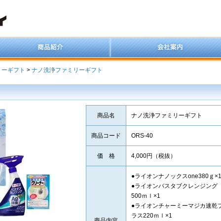
リーギフト
>
ナノ洗浄ファミリーギフト
商品名
ナノ洗浄ファミリーギフト
商品コード
ORS-40
価 格
4,000円（税抜）
●ライオンナノックスone380ｇ×
●ライオンバスタブクレンジング
500ｍｌ×1
●ライオンチャーミーマジカ速乾
ラス220ｍｌ×1
商品内容